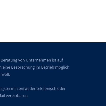
r Beratung von Unternehmen ist auf 
 eine Besprechung im Betrieb möglich 
nvoll.
ngstermin entweder telefonisch oder 
ail vereinbaren.