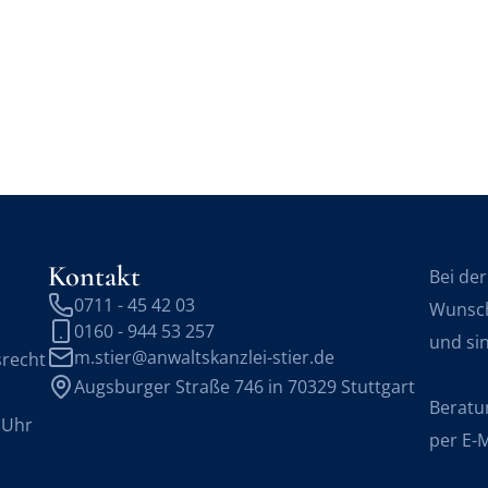
Kontakt
Bei de
0711 - 45 42 03
Wunsch
0160 - 944 53 257
und sin
m.stier@anwaltskanzlei-stier.de
srecht
Augsburger Straße 746 in 70329 Stuttgart
Beratu
 Uhr
per E-M