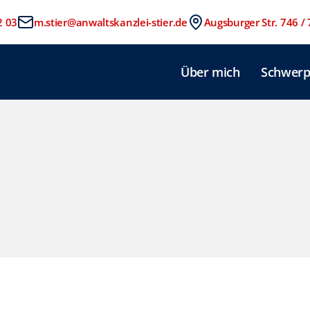
2 03
m.stier@anwaltskanzlei-stier.de
Augsburger Str. 746 /
Über mich
Schwerp
Datenschutz
Add styled text components to the slots and provide HTML to render.