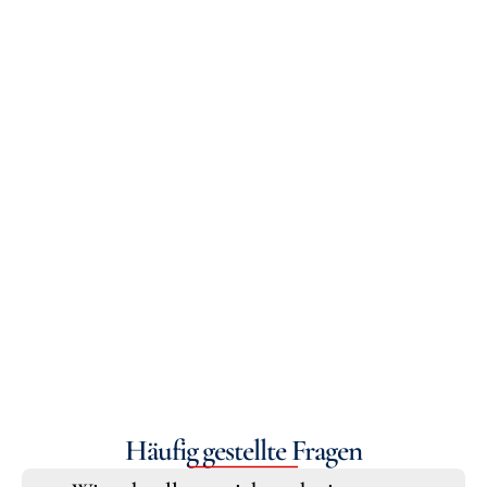
Nachricht
Senden
Mit dem Absenden des Formulars bestätigen Sie 
die 
Datenschutzerklärung
.
*
 Pflichtfelder, bitte ausfüllen.
Häufig gestellte Fragen