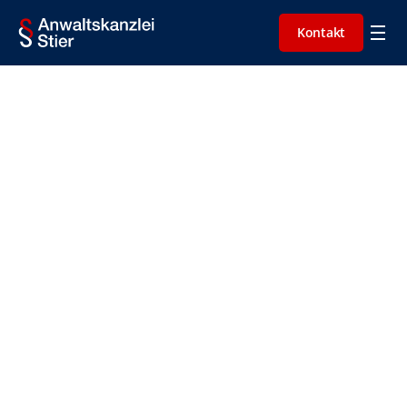
Kontakt
Richtig reagieren
Möglichkeiten
FAQ
Bewertungen
Kontakt
Kündigungen: 

Fachanwaltliche Beratung für 
Arbeitnehmer
Eine Kündigung ist ein tiefgreifender Eingriff in Ihre 
berufliche Existenz. Egal ob Sie eine Kündigung erhalten 
haben oder selbst aussprechen möchten, es ist wichtig, 