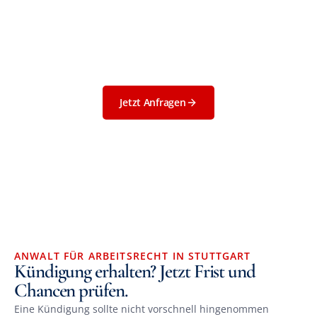
alle rechtlichen Aspekte zu verstehen und Ihre Rechte 
zu wahren. Als Fachanwalt für Arbeitsrecht stehe ich 
Ihnen zur Seite, um Sie umfassend zu beraten und zu 
vertreten, damit Ihre Kündigung rechtskonform und fair 
abläuft.
Jetzt Anfragen
ANWALT FÜR ARBEITSRECHT IN STUTTGART
Kündigung erhalten? Jetzt Frist und 
Chancen prüfen.
Eine Kündigung sollte nicht vorschnell hingenommen 